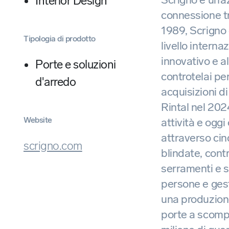
Interior Design
connessione tr
1989, Scrigno 
Tipologia di prodotto
livello interna
innovativo e al
Porte e soluzioni
controtelai pe
d'arredo
acquisizioni d
Rintal nel 202
Website
attività e og
attraverso cinq
scrigno.com
blindate, cont
serramenti e s
persone e gesti
una produzione
porte a scompa