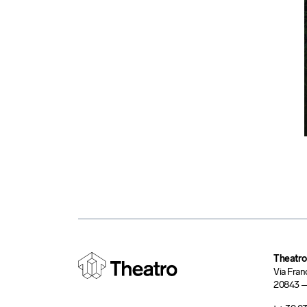
Theatro
Via Fran
20843 – 