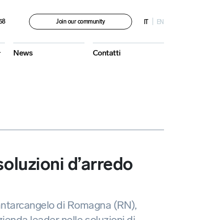
58
Join our community
IT
EN
News
Contatti
soluzioni d’arredo
ntarcangelo di Romagna (RN),
zienda leader nelle soluzioni di