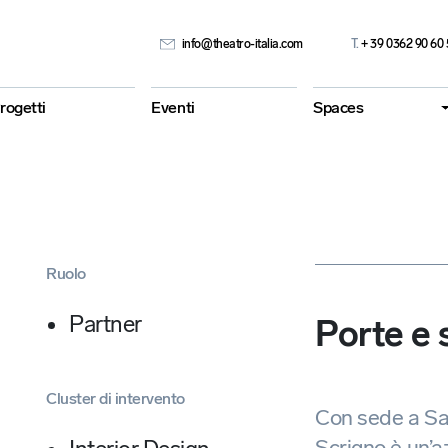
info@theatro-italia.com
T.
+ 39 0362 90 60 
rogetti
Eventi
Spaces
Ruolo
Partner
Porte e 
Cluster di intervento
Con sede a Sa
Scrigno è un’a