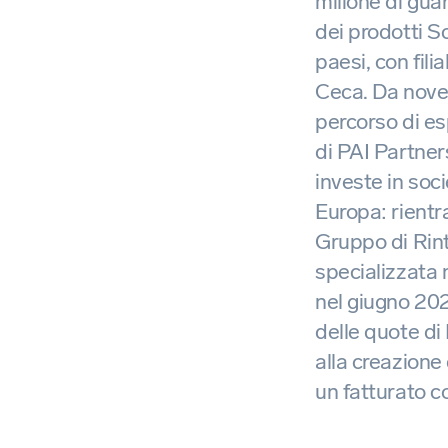
milione di guar
dei prodotti S
paesi, con fili
Ceca. Da nove
percorso di es
di PAI Partner
investe in soc
Europa: rientra
Gruppo di Rint
specializzata 
nel giugno 202
delle quote di
alla creazione
un fatturato co